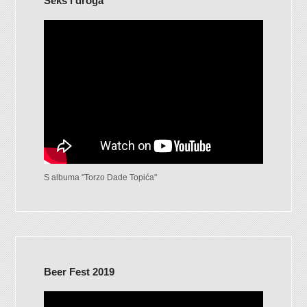
Seks i droga
S albuma "Torzo Dade Topića"
Beer Fest 2019