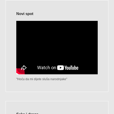
Novi spot
"Hoću da mi dijete sluša narodnjake"