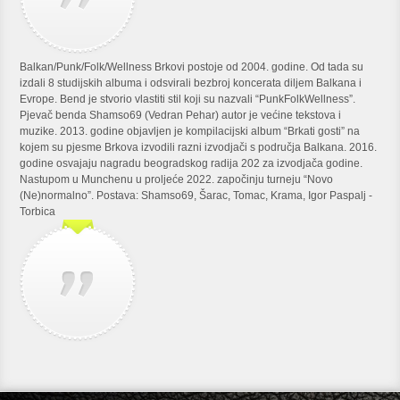
Balkan/Punk/Folk/Wellness Brkovi postoje od 2004. godine. Od tada su
izdali 8 studijskih albuma i odsvirali bezbroj koncerata diljem Balkana i
Evrope. Bend je stvorio vlastiti stil koji su nazvali “PunkFolkWellness”.
Pjevač benda Shamso69 (Vedran Pehar) autor je većine tekstova i
muzike. 2013. godine objavljen je kompilacijski album “Brkati gosti” na
kojem su pjesme Brkova izvodili razni izvodjači s područja Balkana. 2016.
godine osvajaju nagradu beogradskog radija 202 za izvodjača godine.
Nastupom u Munchenu u proljeće 2022. započinju turneju “Novo
(Ne)normalno”. Postava: Shamso69, Šarac, Tomac, Krama, Igor Paspalj -
Torbica