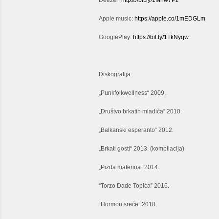
Deezer:
https://bit.ly/1Mnw7Pz
Apple music:
https://apple.co/1mEDGLm
GooglePlay:
https://bit.ly/1TkNyqw
Diskografija:
„Punkfolkwellness“ 2009.
„Društvo brkatih mladića“ 2010.
„Balkanski esperanto“ 2012.
„Brkati gosti“ 2013. (kompilacija)
„Pizda materina“ 2014.
“Torzo Dade Topića” 2016.
“Hormon sreće” 2018.