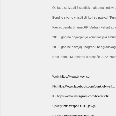
Od tada su izdali 7 studijskih albuma i odsvir
Bend je stvorio vlastiti stil koji su nazvali “P
Pjevač benda Shamso69 (Vedran Pehar) autor 
2013. godine objavljen je kompilacijski album
2016. godine osvajaju nagradu beogradskog 
Nastupom u Munchenu u proljeće 2022. zapo
Web:
https://www.brkovi.com
Fb:
https://www.facebook.com/punkfolkwell…
IG:
https://www.instagram.com/brkovifolk/
Spotify:
https://spoti.fi/1CQYwy9