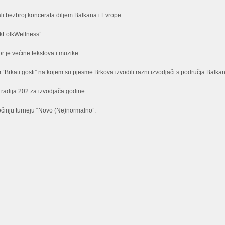
ali bezbroj koncerata diljem Balkana i Evrope.
unkFolkWellness”.
je većine tekstova i muzike.
 “Brkati gosti” na kojem su pjesme Brkova izvodili razni izvodjači s područja Balka
radija 202 za izvodjača godine.
činju turneju “Novo (Ne)normalno”.